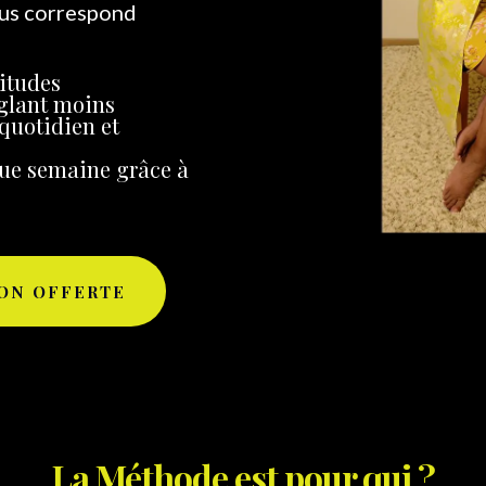
us correspond
itudes
nglant moins
 quotidien et
ue semaine grâce à
ION OFFERTE
La Méthode est pour qui ?